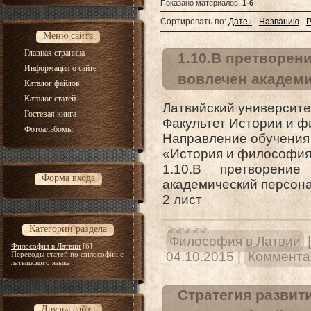
Показано материалов
:
1-6
Сортировать по
:
Дате
·
Названию
·
Р
Меню сайта
Главная страница
1.10.В претворен
Информация о сайте
вовлечен академи
Каталог файлов
Каталог статей
Латвийский университе
Гостевая книга
Факультет Истории и 
Фотоальбомы
Направление обучения
«История и философи
1.10.В претворени
Форма входа
академический персон
2 лист
Категории раздела
Философия в Латвии
Философия в Латвии
[6]
04.10.2015
|
Комментар
Переводы статей по философии с
латышского языка
Стратегия развит
Друзья сайта