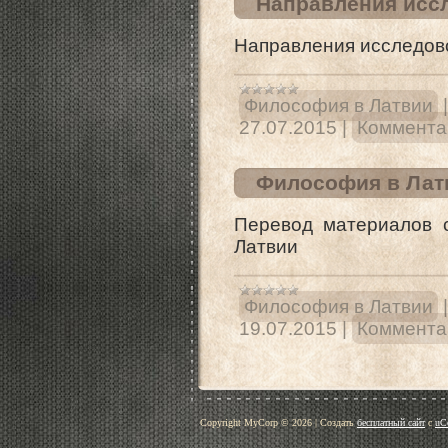
Направления исс
Направления исследов
Философия в Латвии
27.07.2015
|
Комментар
Философия в Лат
Перевод материалов 
Латвии
Философия в Латвии
19.07.2015
|
Комментар
Copyright MyCorp © 2026
|
Создать
бесплатный сайт
с
uC