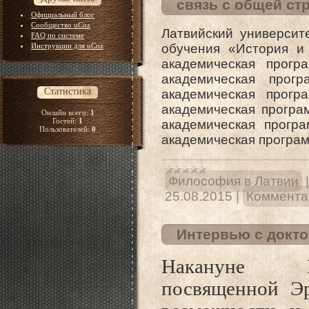
связь с общей ст
Официальный блог
Сообщество uCoz
Латвийский университ
FAQ по системе
Инструкции для uCoz
обучения «История и
академическая прогр
академическая прогр
Статистика
академическая прогр
академическая програ
Онлайн всего:
1
Гостей:
1
академическая прогр
Пользователей:
0
академическая програ
Философия в Латвии
25.08.2015
|
Комментар
Интервью с докт
Накануне М
посвященной Э