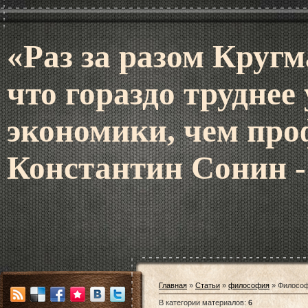
«Раз за разом Кругм
что гораздо труднее
экономики, чем про
Константин Сонин -
Главная
»
Статьи
»
философия
» Философ
В категории материалов
:
6