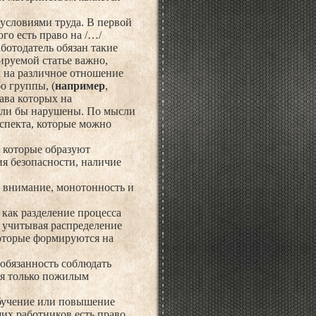
 условиями труда. В первой
ого есть право на /…/
ботодатель обязан такие
ируемой статье важно,
а на различное отношение
о группы, (
например
,
ава которых на
были бы нарушены. По мысли
спекта, которые можно
 которые образуют
ия безопасности, наличие
, внимание, монотонность и
как разделение процесса
 учитывая распределение
которые формируются на
обязанность соблюдать
тся только пожилым
обучение или повышение
их работников есть право