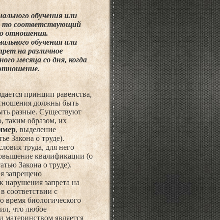
ального обучения или
, то соответствующий
го отношения.
ального обучения или
рет на различное
ого месяца со дня, когда
 отношение.
юдается принцип равенства,
отношения должны быть
ыть разные. Существуют
, таким образом, их
имер
, выделение
е Закона о труде).
ловия труда, для него
повышение квалификации (о
тью Закона о труде).
ия запрещено
к нарушения запрета на
в соответствии с
о время биологического
ил, что любое
и материнством является