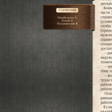
дискри
Коммен
Статистика
части 
справе
Онлайн всего:
1
Гостей:
1
услови
Пользователей:
0
чтобы 
(принц
мужчин
справе
специа
достат
– рабо
окружа
химиче
– треб
тому п
– факт
труда 
рабоче
рабоче
Основы
равные
работн
Если р
квалиф