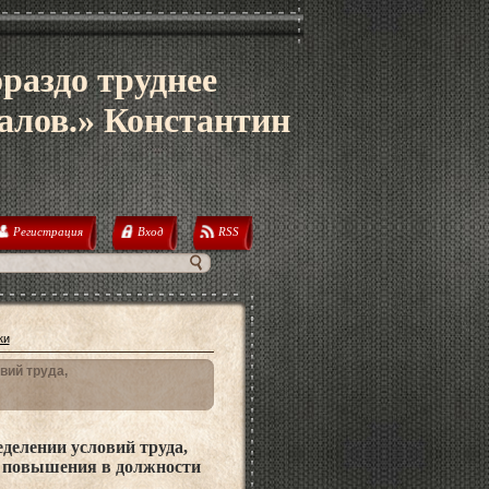
ораздо труднее
алов.» Константин
Регистрация
Вход
RSS
ки
вий труда,
делении условий труда,
и повышения в должности