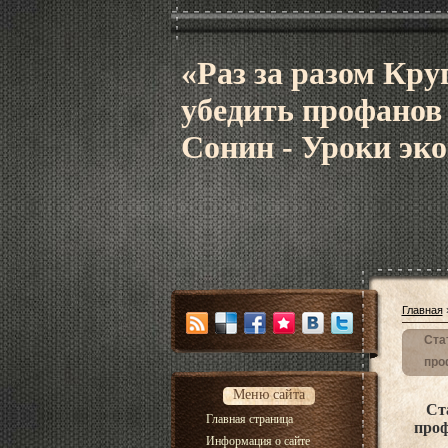
«Раз за разом Кру
убедить профанов
Сонин - Уроки эк
Главная
Ста
про
Меню сайта
Ст
Главная страница
проф
Информация о сайте