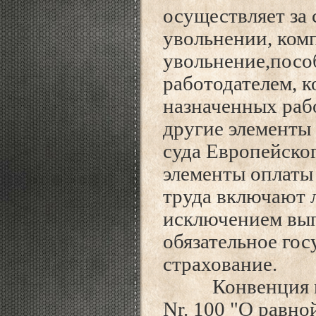
осуществляет за 
увольнении, ком
увольнение,посо
работодателем, 
назначенных рабо
другие элементы
суда Европейског
элементы оплаты 
труда включают 
исключением вып
обязательное го
страхование.
Конвенция меж
Nr. 100 "О равно