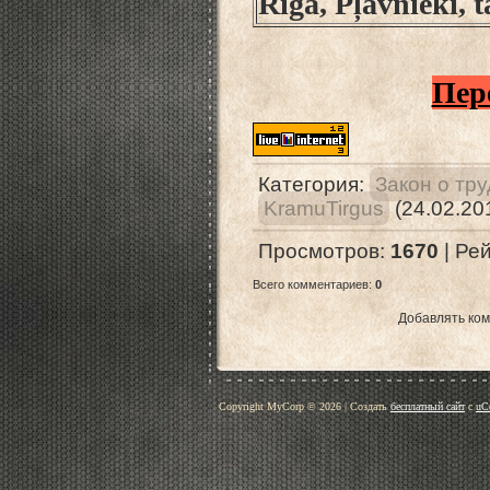
Rīgā, Pļavnieki, 
Пер
Категория
:
Закон о тр
KramuTirgus
(24.02.20
Просмотров
:
1670
|
Рей
Всего комментариев
:
0
Добавлять ком
Copyright MyCorp © 2026
|
Создать
бесплатный сайт
с
uC