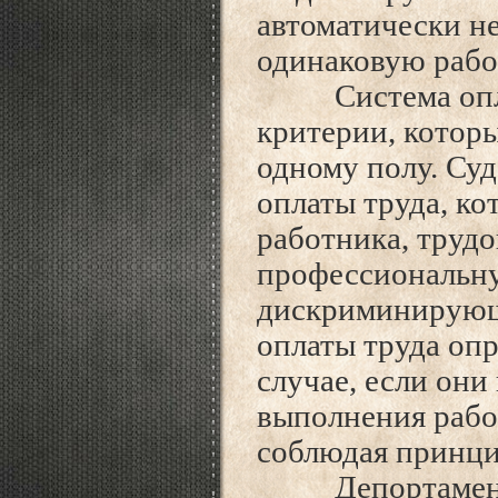
автоматически не
одинаковую рабо
Система оплаты
критерии, котор
одному полу. Суд
оплаты труда, к
работника, трудо
профессиональну
дискриминирующ
оплаты труда оп
случае, если они
выполнения рабо
соблюдая принци
Депортамент Г