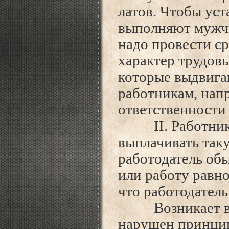
латов. Чтобы уст
выполняют мужчи
надо провести ср
характер трудовы
которые выдвига
работникам, нап
ответственности 
II. Работник вп
выплачивать так
работодатель обы
или работу равно
что работодател
Возникает вопр
нарушен принцип