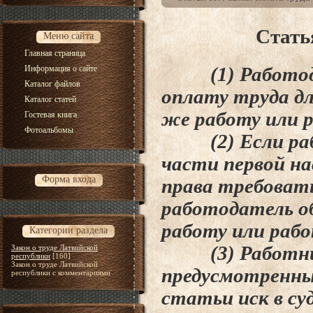
Стать
Меню сайта
Главная страница
Информация о сайте
(1) Работодат
Каталог файлов
оплату труда д
Каталог статей
же работу или 
Гостевая книга
Фотоальбомы
(2) Если рабо
части первой н
Форма входа
права требоват
работодатель о
работу или раб
Категории раздела
(3) Работник
Закон о труде Латвийской
республики
[160]
Закон о труде Латвийской
предусмотренн
республики с комментариями
статьи иск в
су