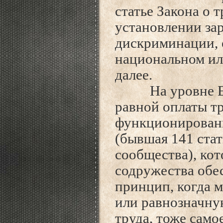
статье Закона о 
установлении зар
дискриминации, 
национальном ил
далее.
На уровне Евр
равной оплаты тр
функционирован
(бывшая 141 стат
сообщества), кот
содружества обе
принцип, когда 
или равнозначну
труда, тоже само