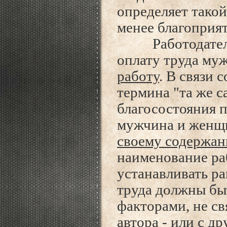
определяет такой
менее благоприят
Работодатель о
оплату труда му
работу
. В связи 
термина "та же с
благосостояния п
мужчина и женщ
своему содержан
наименование раб
устанавливать ра
труда должны бы
факторами, не с
автора - или с 