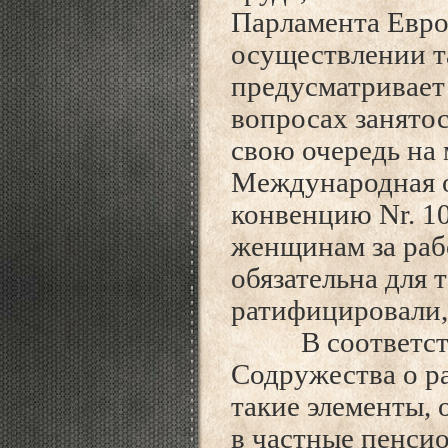
Парламента Евро
осуществлении т
предусматривает
вопросах занято
свою очередь на
Международная о
конвенцию Nr. 1
женщинам за рабо
обязательна для 
ратифицировали, 
В соответствии
Содружества о р
такие элементы, 
в частные пенси