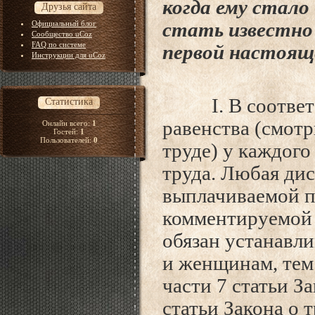
когда ему стало
Друзья сайта
Официальный блог
стать
известно
Сообщество uCoz
FAQ по системе
первой настоящ
Инструкции для uCoz
I. В соответст
Статистика
равенства (смотр
Онлайн всего:
1
Гостей:
1
Пользователей:
0
труде) у каждого
труда. Любая дис
выплачиваемой пл
комментируемой с
обязан устанавл
и женщинам, тем 
части 7 статьи За
статьи Закона о 