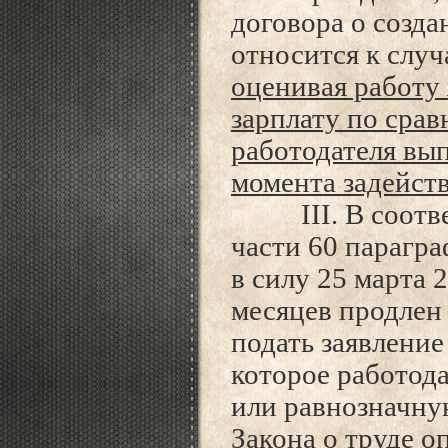
договора о созда
относится к случ
оценивая работу
зарплату по сра
работодателя вы
момента задейст
III. В соответ
части 60 парагра
в силу 25 марта 2
месяцев продлен 
подать заявление
которое работода
или равнозначную
Закона о труде о