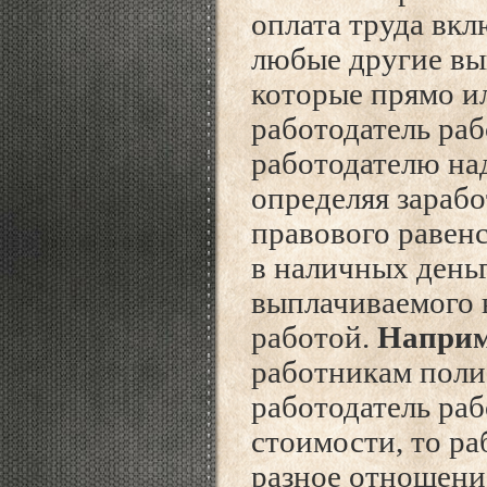
оплата труда вкл
любые другие вып
которые прямо и
работодатель раб
работодателю на
определяя зараб
правового равенс
в наличных деньг
выплачиваемого 
работой.
Напри
работникам поли
работодатель ра
стоимости, то ра
разное отношени