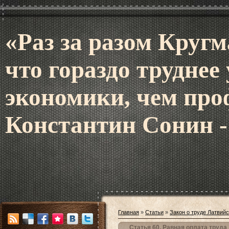
«Раз за разом Кругм
что гораздо труднее
экономики, чем про
Константин Сонин -
Главная
»
Статьи
»
Закон о труде Латвий
Статья 60. Равная оплата труда