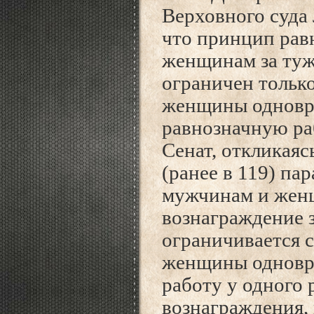
Верховного суда
что принцип рав
женщинам за туж
ограничен тольк
женщины одновр
равнозначную раб
Сенат, откликаяс
(ранее в 119) па
мужчинам и женщ
вознаграждение з
ограничивается 
женщины одновр
работу у одного 
вознаграждения,