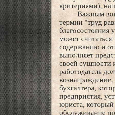
критериями), на
Важным вопросо
термин "труд ра
благосостояния у
может считаться 
содержанию и отл
выполняет предст
своей сущности и
работодатель до
вознаграждение,
бухгалтера, кото
предприятия, уст
юриста, который
обслуживание пр