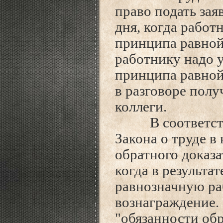
право подать зая
дня, когда работ
принципа равной 
работнику надо у
принципа равной
в разговоре пол
коллеги.
В соответствии
Закона о труде в
обратного доказа
когда в результа
равнозначную ра
вознаграждение.
"обязанности об