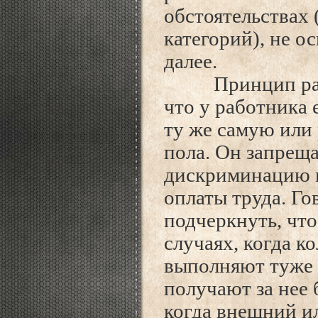
обстоятельствах
категорий), не о
далее.
Принцип равной
что у работника 
ту же самую или
пола. Он запрещ
дискриминацию 
оплаты труда. Го
подчеркнуть, что
случаях, когда к
выполняют туже 
получают за нее 
когда внешний и