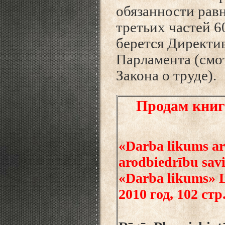
обязанности рав
третьих частей 60
берется Директи
Парламента (смот
Закона о труде).
Продам книг
«Darba likums ar
arodbiedrību savi
«Darba likums» L
2010 год, 102 стр