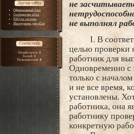
не
засчитываетс
Друзья сайта
Официальный блог
нетрудоспособно
Сообщество uCoz
FAQ по системе
не
выполнял раб
Инструкции для uCoz
I.
В соответ
Статистика
целью проверки я
Онлайн всего:
1
работник для вы
Гостей:
1
Пользователей:
0
Одновременно с 
только с начало
и не все время, 
установлены. Хот
работника, она 
работнику прове
конкретную рабо