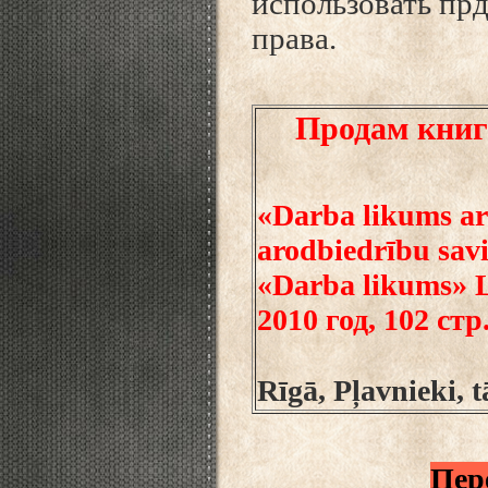
использовать прд
права.
Продам книг
«Darba likums ar
arodbiedrību savi
«Darba likums» L
2010 год, 102 стр
Rīgā, Pļavnieki, 
Пер