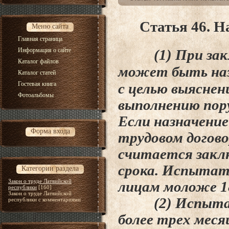
Статья 46. Н
Меню сайта
Главная страница
Информация о сайте
(1) При заклю
Каталог файлов
может быть наз
Каталог статей
Гостевая книга
с
целью выяснен
Фотоальбомы
выполнению пор
Если
назначение
Форма входа
трудовом догово
считается
закл
срока. Испытат
Категории раздела
Закон о труде Латвийской
лицам
моложе 1
республики
[160]
Закон о труде Латвийской
(2) Испытате
республики с комментариями
более трех меся