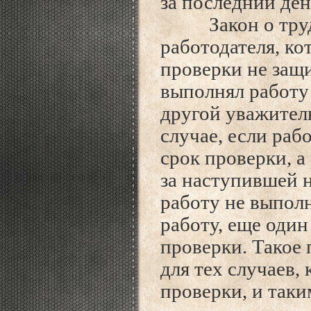
за последний ден
Закон о труде 
работодателя, ко
проверки не защи
выполнял работу
другой уважитель
случае, если ра
срок проверки, а
за наступившей 
работу не выполн
работу, еще один
проверки. Такое 
для тех случаев,
проверки, и таки