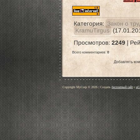
Категория
:
Закон о тр
KramuTirgus
(17.01.20
Просмотров
:
2249
|
Рей
Всего комментариев
:
0
Добавлять ком
Copyright MyCorp © 2026
|
Создать
бесплатный сайт
с
uC