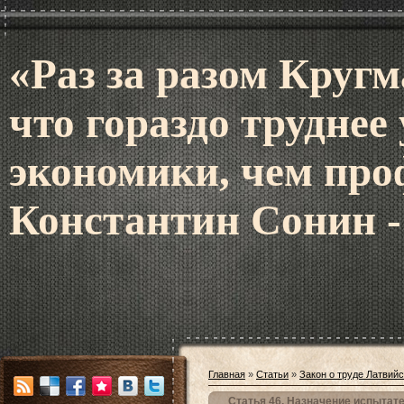
«Раз за разом Кругм
что гораздо труднее
экономики, чем про
Константин Сонин -
Главная
»
Статьи
»
Закон о труде Латвий
Статья 46. Назначение испытат