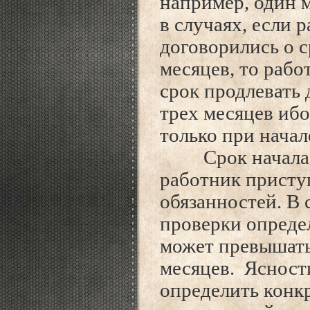
например, один м
в случаях, если 
договорились о с
месяцев, то рабо
срок продлевать
трех месяцев
ибо
только при нача
Срок начала пр
работник присту
обязанностей. В 
проверки определ
может превышать
месяцев. Ясност
определить конкр