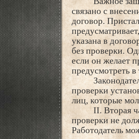
Важное защищ
связано с внесен
договор. Пристал
предусматривает,
указана в догово
без проверки. О
если он желает п
предусмотреть в 
Законодатель 
проверки
устано
лиц,
которые мол
II.
Вторая ча
проверки не дол
Работодатель мож