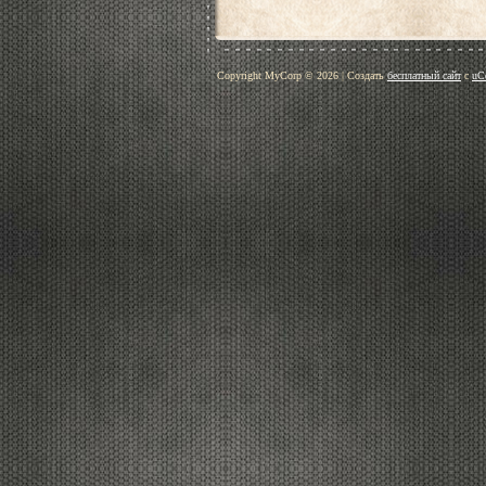
Copyright MyCorp © 2026
|
Создать
бесплатный сайт
с
uC