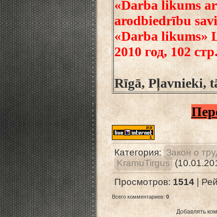
«Darba likums ar
arodbiedrību savi
«Darba likums» L
2010 год, 102 стр
Rīgā, Pļavnieki, 
Пер
Категория
:
Закон о тр
KramuTirgus
(10.01.20
Просмотров
:
1514
|
Рей
Всего комментариев
:
0
Добавлять ком