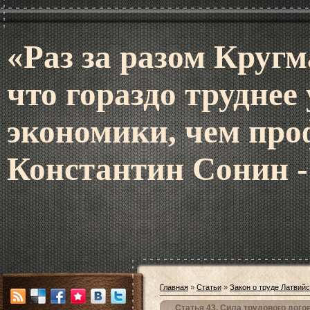
«Раз за разом Кругм
что гораздо труднее
экономики, чем про
Константин Сонин -
Главная
»
Статьи
»
Закон о труде Латвий
Статья 43. Сила трудового дого