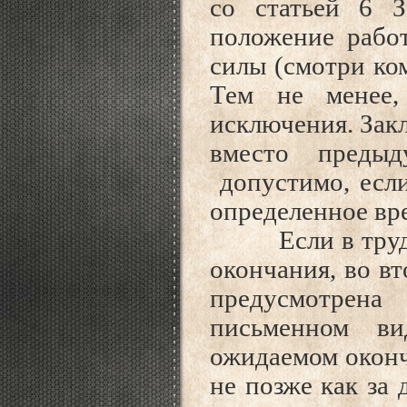
со статьей 6 З
положение рабо
силы (смотри ком
Тем не менее,
исключения. Зак
вместо предыд
допустимо, если
определенное вре
Если в трудово
окончания, во вт
предусмотрен
письменном ви
ожидаемом окон
не позже как за 