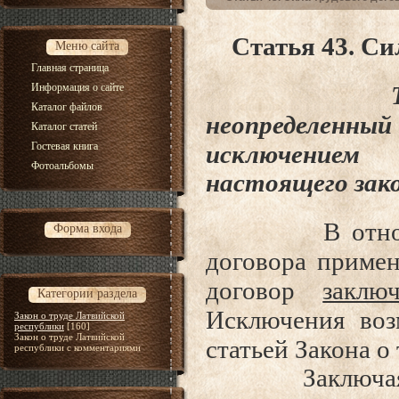
Статья 43. Си
Меню сайта
Главная страница
Информация о сайте
Трудовой 
Каталог файлов
неопред
Каталог статей
Гостевая книга
исключение
Фотоальбомы
настоящего зако
В отношении
Форма входа
договора примен
договор
заклю
Категории раздела
Исключения воз
Закон о труде Латвийской
республики
[160]
Закон о труде Латвийской
статьей Закона о 
республики с комментариями
Заключая тру