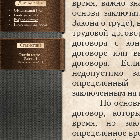
время, важно зн
Друзья сайта
основа заключат
Официальный блог
Сообщество uCoz
FAQ по системе
Закона о труде),
Инструкции для uCoz
трудовой договор
договора с ко
Статистика
договоре или в
Онлайн всего:
1
Гостей:
1
договора. Ес
Пользователей:
0
недопустимо з
определенный 
заключенным на 
По основному
договор, котор
время, но зак
определенное вре