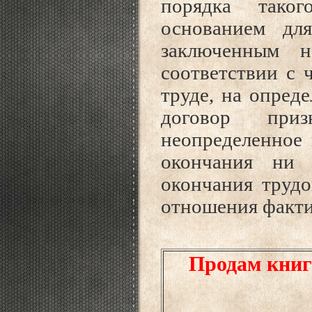
порядка тако
основанием дл
заключенным н
соответствии с 
труде, на опред
договор при
неопределенное 
окончания ни 
окончания трудо
отношения факти
Продам книг