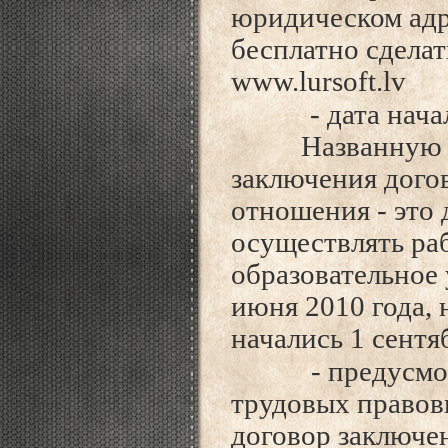
юридическом адр
бесплатно сдела
www.lursoft.lv
- дата нач
Названную дату
заключения дого
отношения - это 
осуществлять ра
образовательное
июня 2010 года,
начались 1 сентя
- предусм
трудовых правов
договор заключен