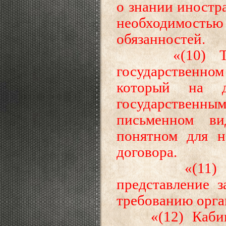
о знании иностра
необходимос
обязанностей.
«(10) Трудо
государственном
который на д
государственны
письменном ви
понятном для н
договора.
«(11) Работ
представление з
требованию орган
«(12) Кабине