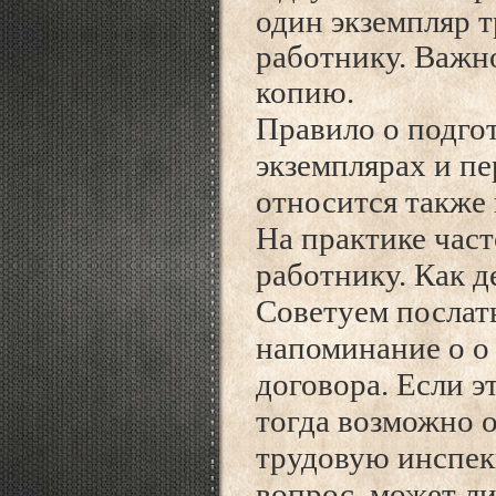
один экземпляр т
работнику. Важно
копию.
Правило о подгот
экземплярах и пе
относится также 
На практике част
работнику. Как д
Советуем послат
напоминание о о
договора. Если э
тогда возможно 
трудовую инспек
вопрос, может ли