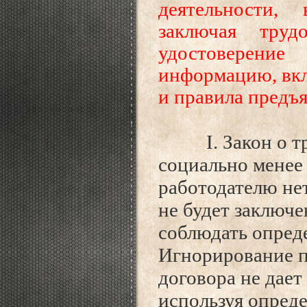
деятельности,
заключая труд
удостоверение
информацию, вкл
и правила предъ
I. Закон о тру
социально менее
работодателю нет
не будет заключе
соблюдать опре
Игнорирование 
договора не дае
используя опреде