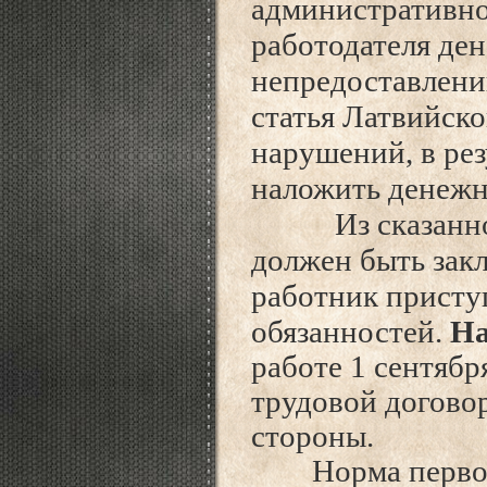
административно
работодателя де
непредоставлени
статья Латвийск
нарушений, в рез
наложить денежны
Из сказанного 
должен быть закл
работник присту
обязанностей.
Н
работе 1 сентябр
трудовой договор
стороны.
Норма первой ч