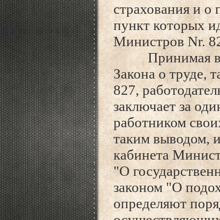
страхования и о 
пункт которых и
Министров Nr. 8
Принимая во в
Закона о труде, 
827, работодател
заключает за оди
работником своих
таким выводом, и
кабинета Минист
"О государствен
законом "О подох
определяют поря
осуществляющих 