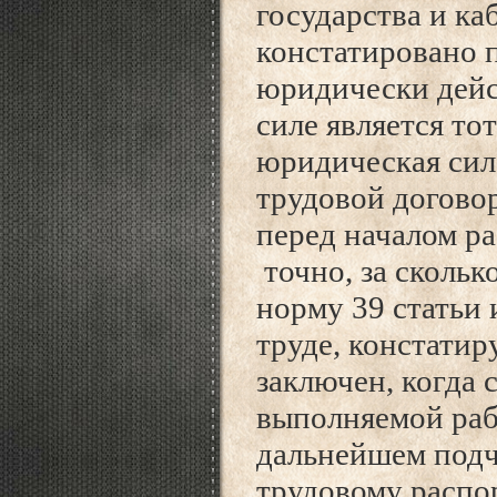
государства и к
констатировано 
юридически дей
силе является то
юридическая сила
трудовой догово
перед началом ра
точно, за скольк
норму 39 статьи 
труде, констатир
заключен, когда
выполняемой рабо
дальнейшем подч
трудовому распо