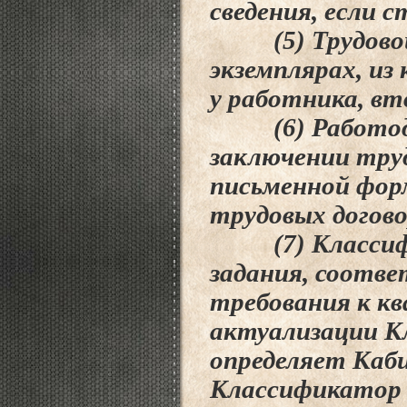
сведения, если
(5) Трудовой д
экземплярах, из
у
работника, вт
(6) Работодат
заключении труд
письменной
фор
трудовых догово
(7) Классифик
задания, соотв
требования к кв
актуализации
К
определяет Каб
Классификато