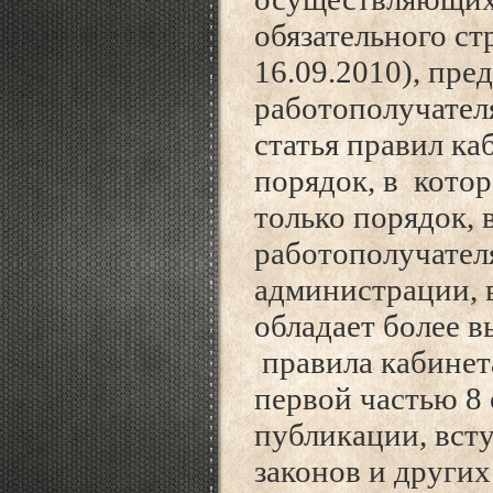
обязательного ст
16.09.2010), пр
работополучателя
статья правил к
порядок, в котор
только порядок, 
работополучател
администрации, в
обладает более 
правила кабинет
первой частью 8 
публикации, всту
законов и други