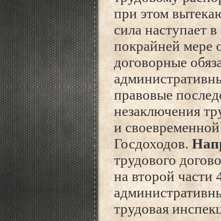
при этом вытека
сила наступает в
покрайней мере 
договорные обяз
административны
правовые послед
незаключения тр
и своевременной
Госдоходов.
Нап
трудового догов
на второй части 
административны
трудовая инспекц