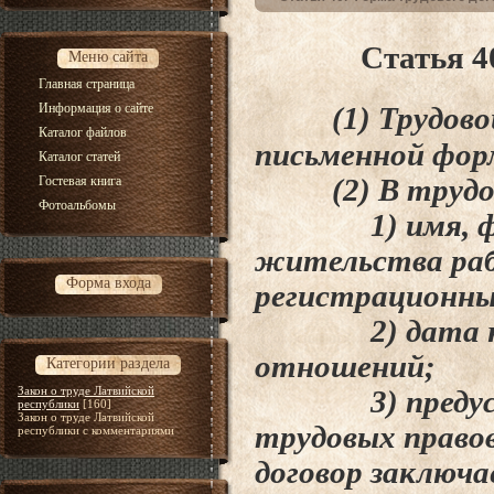
Статья 4
Меню сайта
Главная страница
Информация о сайте
(1) Трудовой 
Каталог файлов
письменной фор
Каталог статей
Гостевая книга
(2) В трудово
Фотоальбомы
1) имя, фамил
жительства раб
Форма входа
регистрационны
2) дата нача
отношений;
Категории раздела
Закон о труде Латвийской
3) предусмот
республики
[160]
Закон о труде Латвийской
трудовых право
республики с комментариями
договор заключа