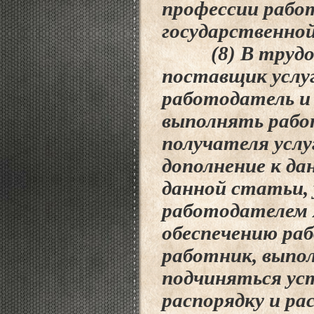
профессии рабо
государственно
(8) В трудово
поставщик услуг
работодатель и
выполнять работ
получателя услу
дополнение к
да
данной статьи, 
работодателем
обеспечению раб
работник,
выпол
подчиняться ус
распорядку и
ра