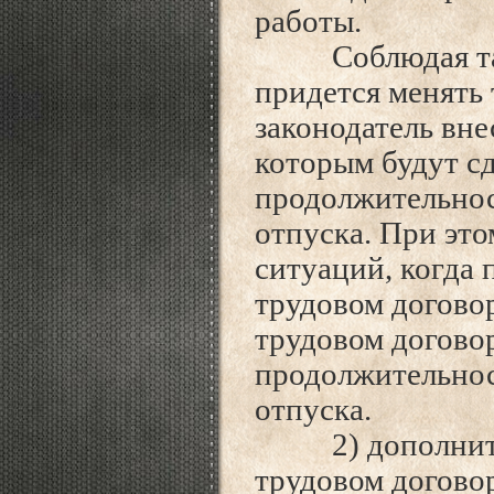
работы.
Соблюдая тако
придется менять 
законодатель вне
которым будут с
продолжительнос
отпуска. При это
ситуаций, когда 
трудовом договор
трудовом догово
продолжительнос
отпуска.
2) дополнитель
трудовом догово