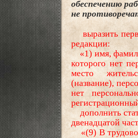
обеспечению раб
не
противореча
выразить первы
редакции:
«1) имя, фамили
которого нет пер
место житель
(название), перс
нет персональн
регистрационный
дополнить стать
двенадцатой час
«(9) В трудовой