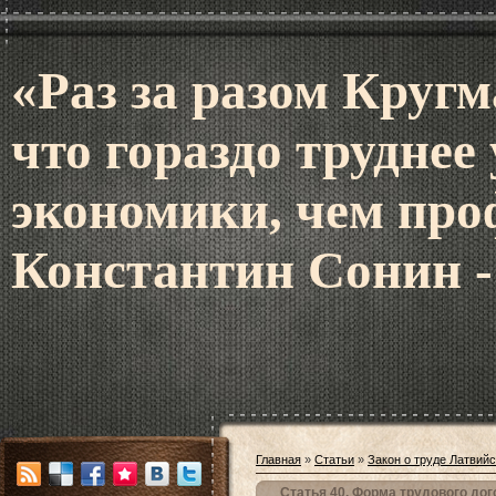
«Раз за разом Кругм
что гораздо труднее
экономики, чем про
Константин Сонин -
Главная
»
Статьи
»
Закон о труде Латвий
Статья 40. Форма трудового дог