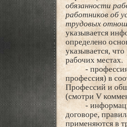
обязанности ра
работников об у
трудовых отнош
указывается инфо
определено основ
указывается, что
рабочих местах.
- профессия, д
профессия) в со
Профессий и общ
(смотри V коммен
- информация 
договоре, правил
применяются в т