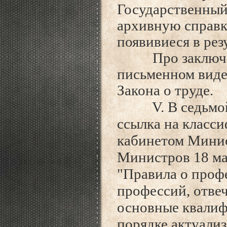
Государственный
архивную справк
появивиеся в рез
Про заключени
письменном виде
Закона о труде.
V. В седьмой ча
ссылка на класс
кабинетом Минис
Министров 18 мая
"Правила о проф
профессий, отве
основные квалиф
порядке актуали