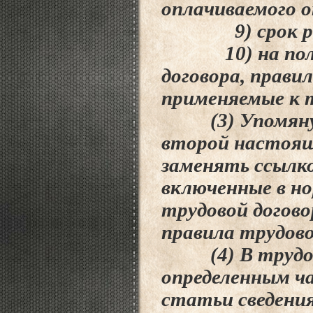
оплачиваемого 
9) срок раст
10) на положе
договора, прави
применяемые к 
(3) Упомянутые
второй настоящ
заменять ссылк
включенные в
но
трудовой догово
правила
трудово
(4) В трудовой
определенным ч
статьи
сведени