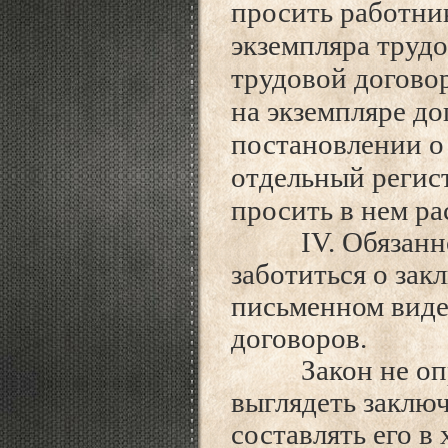
просить работни
экземпляра трудо
трудовой договор
на экземпляре до
постановлении о 
отдельный регист
просить в нем ра
IV. Обязанност
заботиться о зак
письменном виде
договоров.
Закон не опред
выглядеть заклю
составлять его в