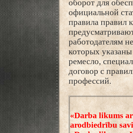
оборот
для обесп
официальной ста
правила п
равил 
предусматривают,
работодателям н
которых указаны
ремесло, специал
договор с прави
профессий.
«Darba likums ar
arodbiedrību savi