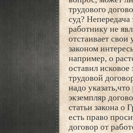
трудового догов
суд? Непередача 
работнику не явл
отстаивает свои
законом интересы
например, о раст
оставил исковое 
трудовой договор
надо указать,что
экземпляр догово
статьи закона о 
есть право проси
договор от работ