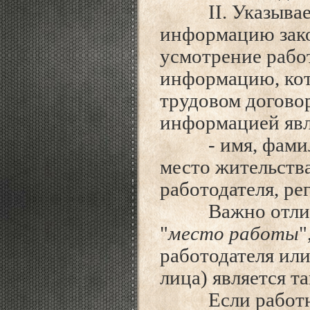
II. Указываему
информацию зако
усмотрение работ
информацию, кот
трудовом догово
информацией явл
- имя, фамилие
место жительства
работодателя, ре
Важно отлича
"
место работы
"
работодателя ил
лица) является т
Если работник