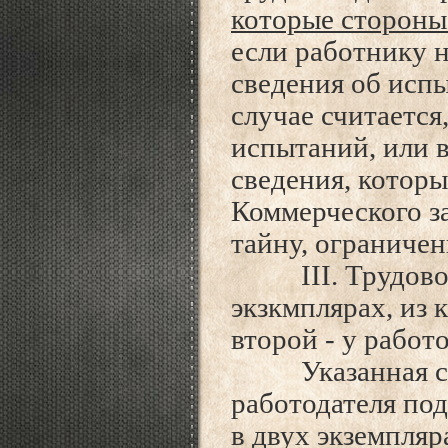
которые сторон
если работнику 
сведения об испы
случае считается
испытаний, или 
сведения, которы
Коммерческого з
тайну, ограничен
III. Трудовой 
экзкмплярах, из 
второй - у работо
Указанная стат
работодателя по
в двух экземпляр