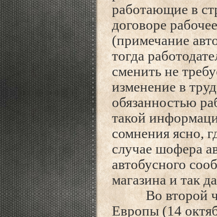
работающие в стр
договоре рабоче
(примечание авто
тогда работодат
сменить не требу
изменение в тру
обязанностью ра
такой информаци
сомнения ясно, г
случае шофера а
автобусного сооб
магазина и так да
Во второй част
Европы (14 октя