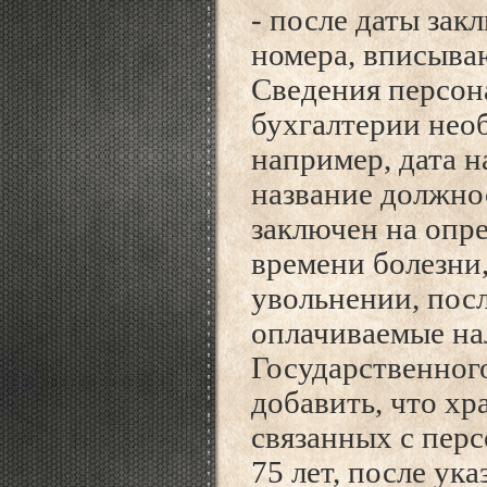
- после даты зак
номера, вписыва
Сведения персон
бухгалтерии нео
например, дата 
название должнос
заключен на опре
времени болезни
увольнении, посл
оплачиваемые на
Государственного
добавить, что хр
связанных с пер
75 лет, после ук