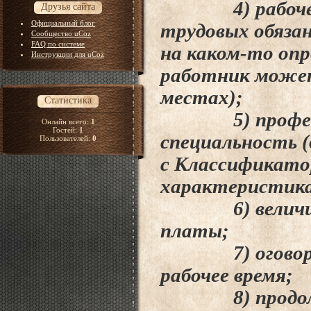
4) рабочее м
Друзья сайта
Официальный блог
трудовых обяза
Сообщество uCoz
FAQ по системе
на
каком-то опр
Инструкции для uCoz
работник может
местах);
Статистика
5) профессия
Онлайн всего:
1
Гостей:
1
специальность (
Пользователей:
0
с Классификато
характеристика
6) величина 
платы;
7) оговоренно
рабочее время;
8) продолжи