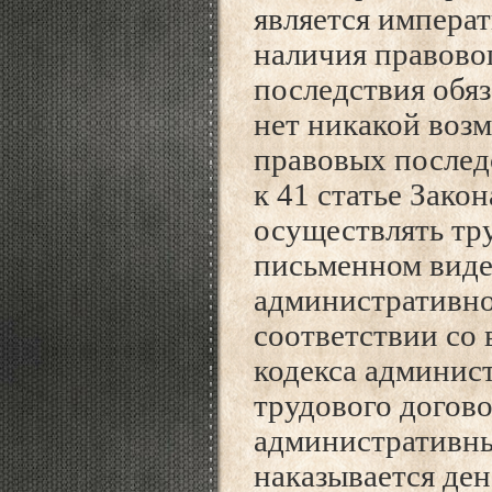
является императ
наличия правово
последствия обяз
нет никакой воз
правовых послед
к 41 статье Закон
осуществлять тру
письменном виде 
административно
соответствии со 
кодекса админис
трудового догов
административны
наказывается де