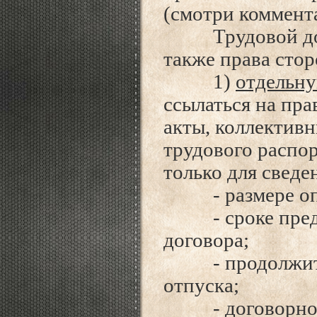
(смотри коммента
Трудовой дого
также права стор
1)
отдельн
ссылаться на пр
акты, коллектив
трудового распор
только для сведе
- размере опла
- сроке преду
договора;
- продолжител
отпуска;
- договорном 