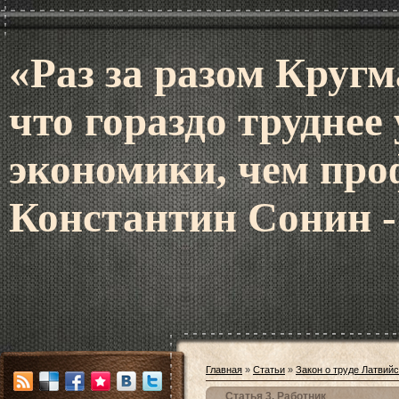
«Раз за разом Кругм
что гораздо труднее
экономики, чем про
Константин Сонин -
Главная
»
Статьи
»
Закон о труде Латвий
Статья 3. Работник