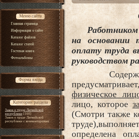
Меню сайта
Главная страница
Работником 
Информация о сайте
Каталог файлов
на основании т
Каталог статей
оплату труда в
Гостевая книга
Фотоальбомы
руководством р
Содерж
Форма входа
предусматривает
физическое лиц
лицо, которое
з
Категории раздела
Закон о труде Латвийской
(Смотри также к
республики
[160]
Закон о труде Латвийской
республики с комментариями
труде),выполняе
определена опл