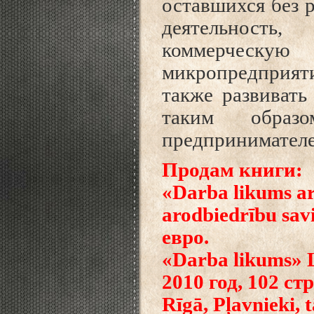
оставшихся без 
деятельность
коммерческу
микропредприяти
также развивать
таким образ
предпринимателе
Продам книги:
«Darba likums ar
arodbiedrību savi
евро.
«Darba likums» L
2010 год, 102 стр
Rīgā, Pļavnieki, 