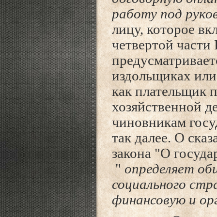
работу под рук
лицу, которое вк
четвертой части 
предусматривает
издольщиках или
как плательщик п
хозяйственной де
чиновникам госу
так далее. О ска
закона "О госуд
"
определяет об
социального стра
финансовую и ор