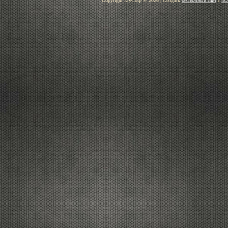
Copyright MyCorp © 2026
|
Создать
бесплатный сайт
с
uC