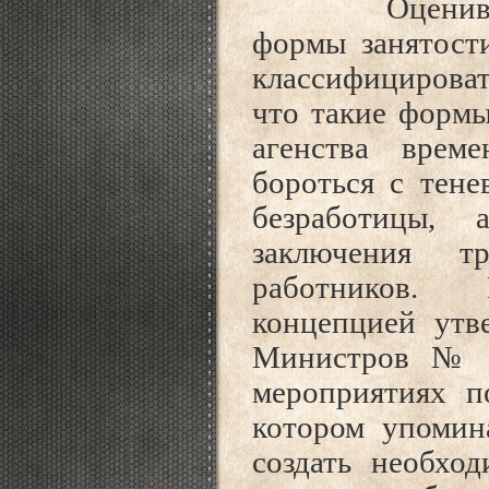
Оценив
формы занятост
классифицироват
что такие формы
агенства врем
бороться с тен
безработицы,
заключения т
работников. 
концепцией утв
Министров
№ 
мероприятиях п
котором упомин
создать необхо