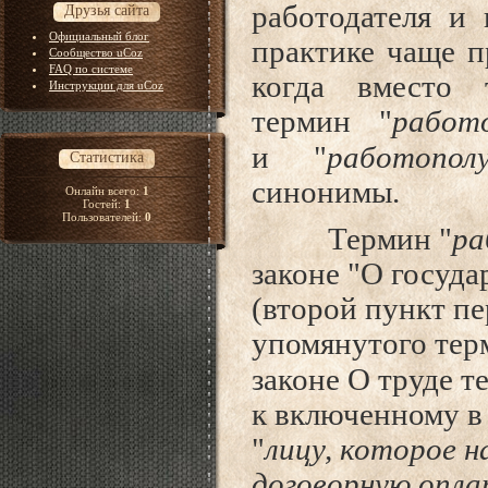
работодателя и 
Друзья сайта
Официальный блог
практике чаще п
Сообщество uCoz
FAQ по системе
когда вместо 
Инструкции для uCoz
термин "
работ
и
"
работопол
Статистика
синонимы.
Онлайн всего:
1
Гостей:
1
Пользователей:
0
Термин "
ра
законе
"О госуда
(второй пункт пе
упомянутого тер
законе О труде 
к включенному в 
"
лицу, которое н
договорную опла