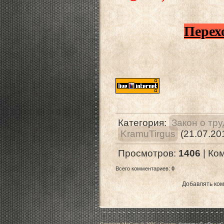
Перех
Категория
:
Закон о тр
KramuTirgus
(21.07.20
Просмотров
:
1406
|
Ко
Всего комментариев
:
0
Добавлять ком