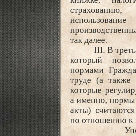
страхованию
использован
производственны
так далее.
III. В третью 
который позво
нормами Гражда
труде (а также
которые регулир
а именно, нормы 
акты) считаютс
по отношению к 
Упомянутый