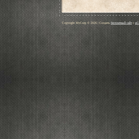
Copyright MyCorp © 2026
|
Создать
бесплатный сайт
с
uC