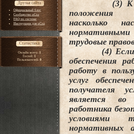
(3) К трудо
Друзья сайта
Официальный блог
положения
Сообщество uCoz
FAQ по системе
насколько
на
Инструкции для uCoz
нормативны
трудовые
право
Статистика
(4) Если раб
Онлайн всего:
1
Гостей:
1
обеспечения р
Пользователей:
0
работу в польз
услуг обеспеч
получателя ус
является в
работника безоп
условиями
нормативных а