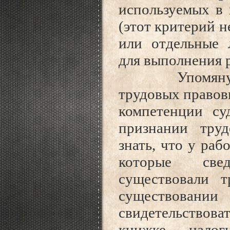
используемых в 
(этот критерий н
или отдельные 
для выполнения 
Упомянутое м
трудовых правов
компетенции су
признании тру
знать, что у раб
которые свед
существовали 
существован
свидетельствов
книжке, нало