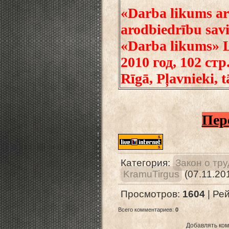
«Darba likums ar
arodbiedrību savi
«Darba likums» L
2010 год, 102 стр
Rīgā, Pļavnieki, 
Пер
Категория
:
Закон о тр
KramuTirgus
(07.11.20
Просмотров
:
1604
|
Рей
Всего комментариев
:
0
Добавлять ком