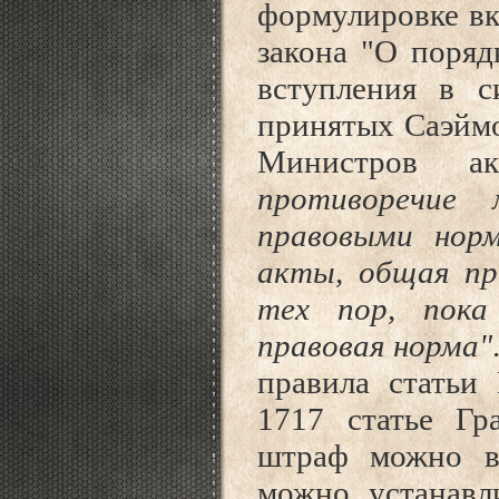
формулировке вк
закона "О поряд
вступления в с
принятых Саэймо
Министров 
противоречие
правовыми нор
акты, общая пр
тех пор, пока
правовая норма"
правила статьи
1717 статье Гр
штраф можно в
можно устанавл