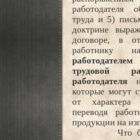
работодателя 
труда и 5) пись
доктрине выраж
договоре, в о
работнику 
работодателе
трудовой ра
работодателя
на
которые могут с
от характера 
переводя работ
продукции на из
Что бы конст