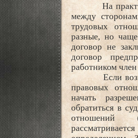
На практике м
между сторонам
трудовых отно
разные, но чаще
договор не зак
договор предп
работником член
Если возник 
правовых отнош
начать разреш
обратиться в су
отношений (
рассматривается