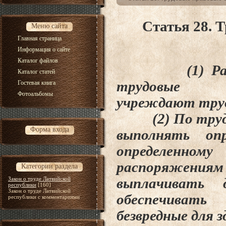
Статья 28. 
Меню сайта
Главная страница
Информация о сайте
Каталог файлов
(1) Работод
Каталог статей
трудовые
Гостевая книга
Фотоальбомы
учреждают
тру
(2) По трудов
Форма входа
выполнять оп
определенно
распоряжениям
Категории раздела
Закон о труде Латвийской
выплачивать 
республики
[160]
Закон о труде Латвийской
обеспечиват
республики с комментариями
безвредные для з