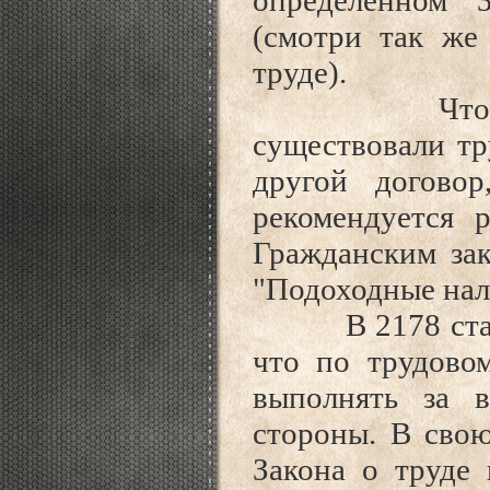
определенном 
(смотри так же
труде).
Чтобы доказ
существовали тр
другой договор
рекомендуется р
Гражданским зак
"Подоходные нал
В 2178 статье 
что по трудовом
выполнять за в
стороны. В свою
Закона о труде