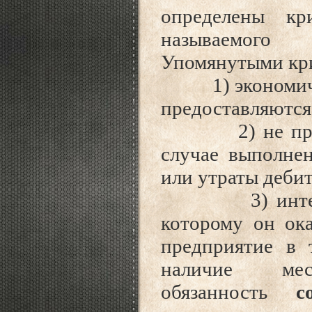
определены кр
называемого 
Упомянутыми кри
1) экономическ
предоставляются
2) не приняти
случае выполне
или утраты деби
3) интеграци
которому он ока
предприятие в 
наличие ме
обязанность
с