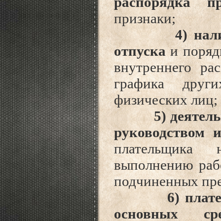
распорядка пр
признаки;
4) наличие 
отпуска
и поряд
внутреннего ра
графика друг
физических лиц;
5) деятельнос
руководством 
плательщика
выполнению рабо
подчиненных пр
6) плательщи
основных сре