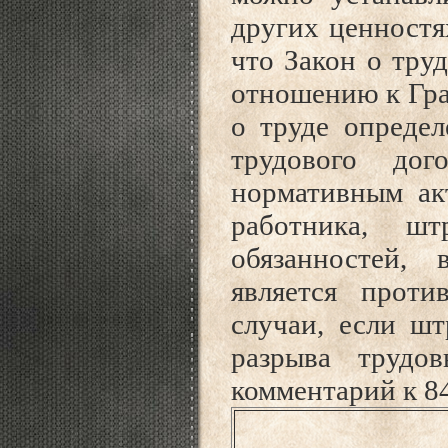
других ценностях
что Закон о тру
отношению к Граж
о труде опреде
трудового дог
нормативным ак
работника, ш
обязанностей,
является проти
случаи, если ш
разрыва трудо
комментарий к 84