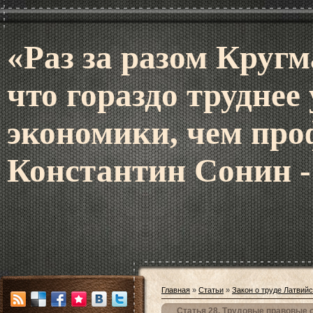
«Раз за разом Кругм
что гораздо труднее
экономики, чем про
Константин Сонин -
Главная
»
Статьи
»
Закон о труде Латвий
Статья 28. Трудовые правовые 