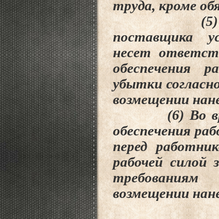
труда,
кроме об
(5) Во вре
поставщика ус
несет
ответств
обеспечения 
убытки согласн
возмещении нан
(6) Во время
обеспечения раб
перед работник
рабочей силой 
требовани
возмещении
нан