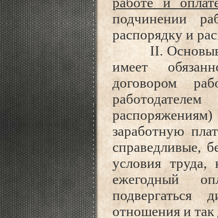
работе и оплат
подчинении ра
распорядку и ра
II. Основываяс
имеет обязанн
договором раб
работодателе
распоряжения
заработную плат
справедливые, б
условия труда,
ежегодный оп
подвергаться 
отношения и так 