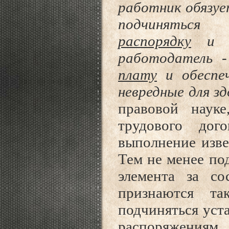
работник обязу
подчинятьс
распорядку
работодатель 
плату
и обеспеч
невредные для зд
правовой науке
трудового дог
выполнение изве
Тем не менее по
элемента за со
признаются та
подчиняться уст
распоряжениям