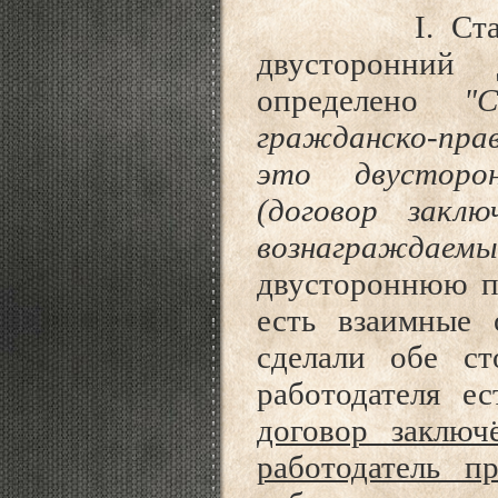
I. Ст
двусторонний
определено
"
гражданско-прав
это двусторон
(договор закл
вознаграждаемы
двустороннюю пр
есть взаимные 
сделали обе с
работодателя е
договор заключ
работодатель 