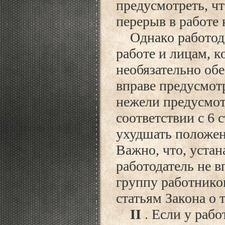
предусмотреть, ч
перерыв в работе 
Однако работода
работе и лицам, к
необязательно обе
вправе предусмот
нежели предусмотр
соответствии с 6 
ухудшать положен
Важно, что, устан
работодатель не 
группу работников
статьям Закона о т
II
. Если у рабо