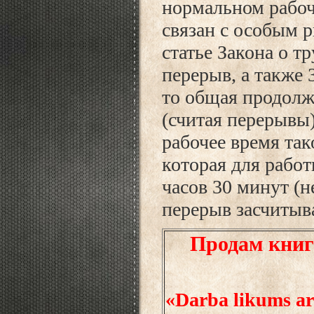
нормальном рабоч
связан с особым 
статье Закона о т
перерыв, а также
то общая продолж
(считая перерывы)
рабочее время тако
которая для рабо
часов 30 минут (н
перерыв засчитыва
Продам книг
«Darba likums ar