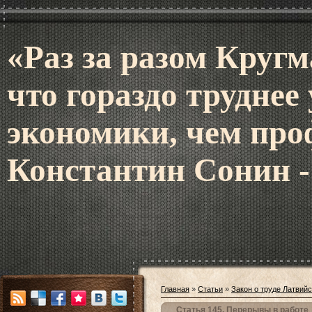
«Раз за разом Кругм
что гораздо труднее
экономики, чем про
Константин Сонин -
Главная
»
Статьи
»
Закон о труде Латвий
Статья 145. Перерывы в работе