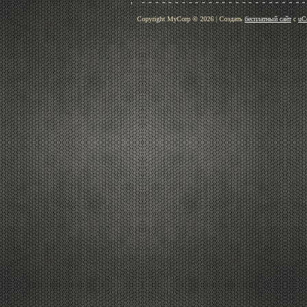
Copyright MyCorp © 2026
|
Создать
бесплатный сайт
с
uC