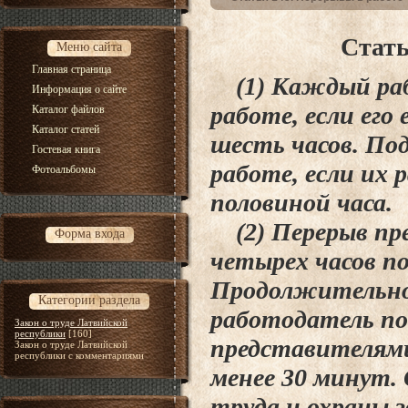
Стать
Меню сайта
Главная страница
(1) Каждый раб
Информация о сайте
работе, если его
Каталог файлов
Каталог статей
шесть часов. По
Гостевая книга
работе, если их 
Фотоальбомы
половиной часа.
(2) Перерыв пре
Форма входа
четырех часов п
Продолжительно
Категории раздела
работодатель по
Закон о труде Латвийской
республики
[160]
представителями
Закон о труде Латвийской
республики с комментариями
менее 30 минут.
труда и охраны з