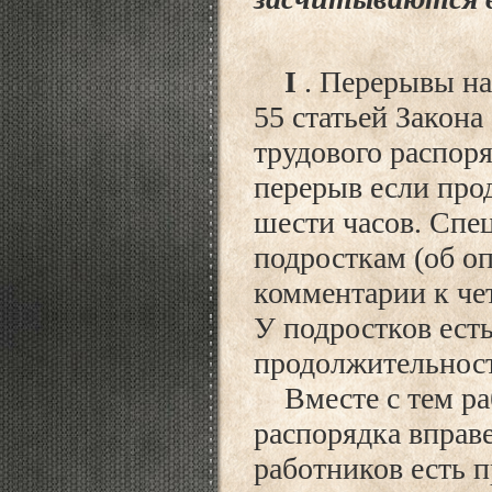
I
. Перерывы на
55 статьей Закона
трудового распоря
перерыв если про
шести часов. Спе
подросткам (об о
комментарии к чет
У подростков есть
продолжительност
Вместе с тем раб
распорядка вправе
работников есть п