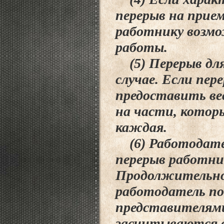
перерыв на прие
работнику возмо
работы.
(5) Перерыв для
случае. Если пе
предоставить вес
на части, котор
каждая.
(6) Работодате
перерыв работни
Продолжительно
работодатель по
представителями
засчитываются в