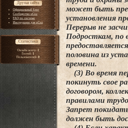
Друзья сайта
может быть пре
Официальный блог
Сообщество uCoz
установления пр
FAQ по системе
Инструкции для uCoz
Перерыв не засчи
Подросткам, по 
Статистика
предоставляется
Онлайн всего:
1
половина из уста
Гостей:
1
Пользователей:
0
времени.
(3) Во время пе
покинуть свое р
договором, колл
правилами трудов
Запрет покидать
должен быть дос
(4) Если характ