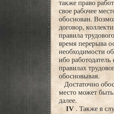
также право работ
свое рабочее мест
обоснован. Возмо
договор, коллекти
правила трудового
время перерыва ос
необходимости об
ибо работодатель 
правилах трудовог
обосновывая.
Достаточно обосн
место может быть,
далее.
IV
. Также в сл