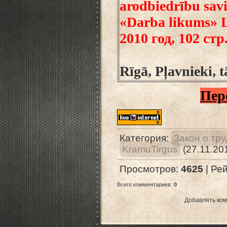
arodbiedrību savi
«Darba likums» L
2010 год, 102 стр
Rīgā, Pļavnieki, 
Пер
Категория
:
Закон о тр
KramuTirgus
(27.11.20
Просмотров
:
4625
|
Рей
Всего комментариев
:
0
Добавлять ком