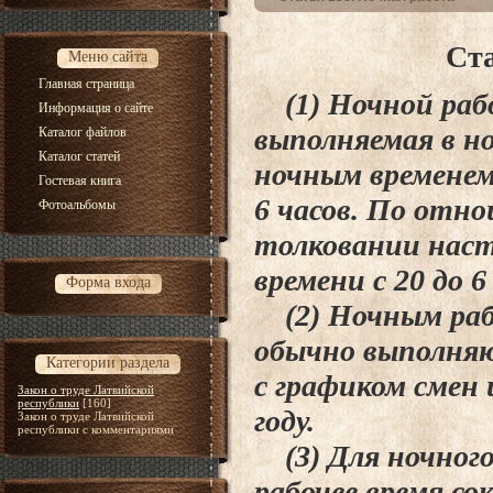
Ста
Меню сайта
Главная страница
(1) Ночной рабо
Информация о сайте
выполняемая в но
Каталог файлов
Каталог статей
ночным временем
Гостевая книга
6 часов. По отн
Фотоальбомы
толковании наст
времени с 20 до 6
Форма входа
(2) Ночным раб
обычно выполня
Категории раздела
с графиком смен 
Закон о труде Латвийской
республики
[160]
году.
Закон о труде Латвийской
республики с комментариями
(3) Для ночного
рабочее время со