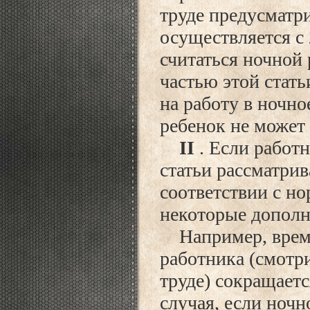
труде предусматри
осуществляется с 
считаться ночной 
частью этой стать
на работу в ночно
ребенок не может 
II
. Если работ
статьи рассматрив
соответствии с н
некоторые дополн
Например, время
работника (смотри
труде) сокращается
случая, если ноч