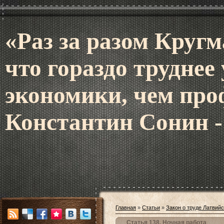
«Раз за разом Кругм
что гораздо труднее
экономики, чем про
Константин Сонин -
Главная
»
Статьи
»
Закон о труде Латвий
Статья 138. Ночная работа