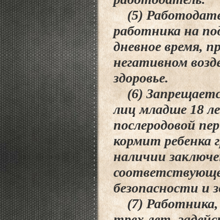
(5) Работодател
работника на по
дневное время, п
негативном возд
здоровье.
(6) Запрещается
лиц младше 18 л
послеродовой пер
кормит ребенка г
наличии заключе
соответствующей
безопасности и 
(7) Работника, 
трех лет, задей