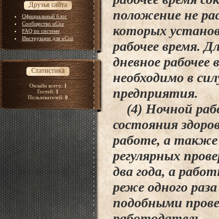
Друзья сайта
положение не ра
Официальный блог
Сообщество uCoz
которых установ
FAQ по системе
Инструкции для uCoz
рабочее время. Д
дневное рабочее 
Статистика
необходимо в си
Онлайн всего:
1
предприятия.
Гостей:
1
Пользователей:
0
(4) Ночной раб
состояния здоров
работе, а также
регулярных прове
два года, а рабо
реже одного раза 
подобными прове
работодатель.