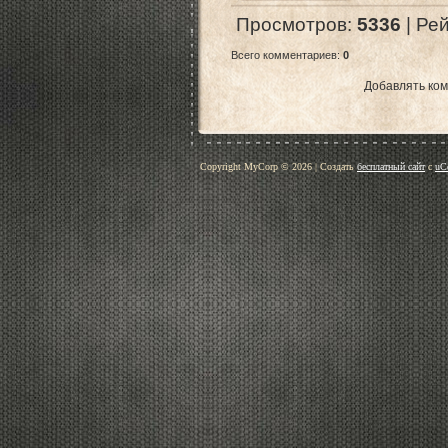
Просмотров
:
5336
|
Рей
Всего комментариев
:
0
Добавлять ком
Copyright MyCorp © 2026
|
Создать
бесплатный сайт
с
uC