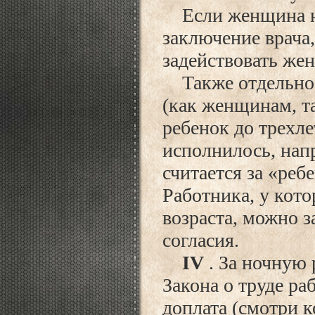
Если женщина не
заключение врача,
задействовать же
Также отдельно 
(как женщинам, т
ребенок до трехле
исполнилось, напр
считается за «реб
Работника, у кото
возраста, можно з
согласия.
IV
. За ночную 
Закона о труде ра
доплата (смотри к