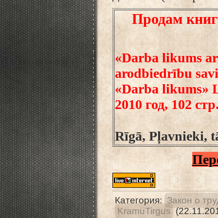
Продам книг
«Darba likums ar
arodbiedrību savi
«Darba likums» L
2010 год, 102 стр
Rīgā, Pļavnieki, 
Пер
Категория
:
Закон о тр
KramuTirgus
(22.11.20