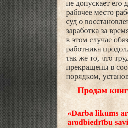
не допускает его 
рабочее место раб
суд о восстановле
заработка за врем
в этом случае обя
работника продол
так же то, что т
прекращены в соо
порядком, установ
Продам книг
«Darba likums ar
arodbiedrību savi