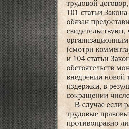
трудовой договор,
101 статьи Закона 
обязан предостави
свидетельствуют,
организационным,
(смотри комментар
и 104 статьи Закон
обстоятельств мо
внедрении новой 
издержки, в резул
сокращении числе
В случае если р
трудовые правов
противоправно лиш