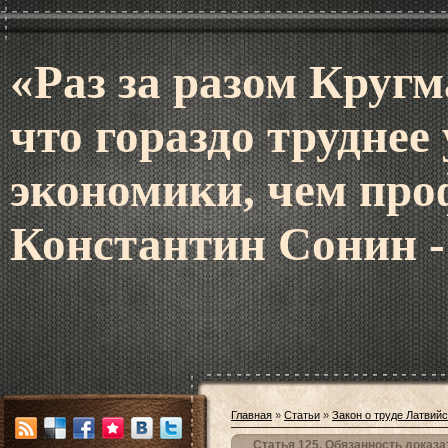
«Раз за разом Кругм
что гораздо труднее
экономики, чем про
Константин Сонин -
Главная
»
Статьи
»
Закон о труде Латвий
Статья 125. Обязанность доказ