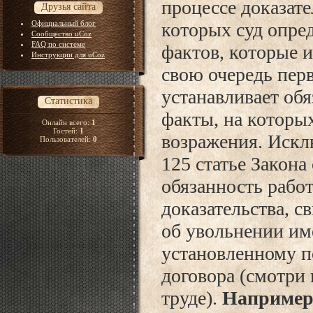
процессе доказате
Друзья сайта
Официальный блог
которых суд опред
Сообщество uCoz
FAQ по системе
фактов, которые 
Инструкции для uCoz
свою очередь перв
устанавливает об
Статистика
факты, на которы
Онлайн всего:
1
Гостей:
1
возражения. Искл
Пользователей:
0
125 статье Закона
обязанность работ
доказательства, 
об увольнении им
установленному п
договора (смотри 
труде).
Наприме