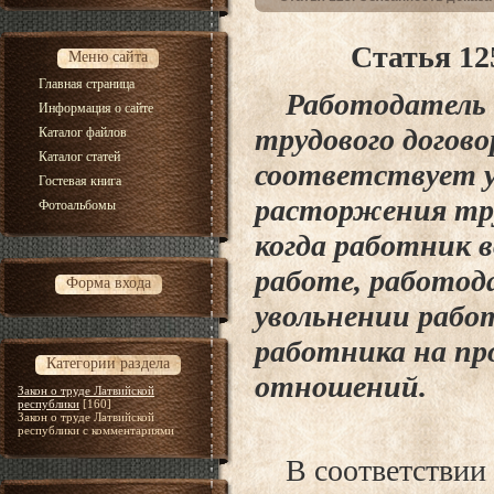
Статья 12
Меню сайта
Главная страница
Работодатель о
Информация о сайте
трудового догово
Каталог файлов
Каталог статей
соответствует у
Гостевая книга
расторжения труд
Фотоальбомы
когда работник в
работе, работод
Форма входа
увольнении рабо
работника на пр
Категории раздела
отношений.
Закон о труде Латвийской
республики
[160]
Закон о труде Латвийской
республики с комментариями
В соответствии с