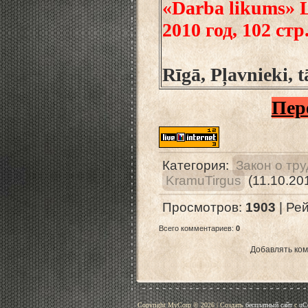
«Darba likums» L
2010 год, 102 стр
Rīgā, Pļavnieki, 
Пер
Категория
:
Закон о тр
KramuTirgus
(11.10.20
Просмотров
:
1903
|
Рей
Всего комментариев
:
0
Добавлять ком
Copyright MyCorp © 2026
|
Создать
бесплатный сайт
с
uC