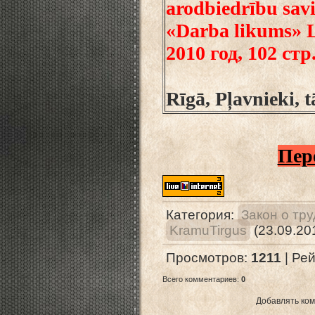
arodbiedrību savi
«Darba likums» L
2010 год, 102 стр
Rīgā, Pļavnieki, 
Пер
Категория
:
Закон о тр
KramuTirgus
(23.09.20
Просмотров
:
1211
|
Рей
Всего комментариев
:
0
Добавлять ком