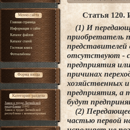
Статья 120.
Меню сайта
Главная страница
(1) И передающе
Информация о сайте
приобретатель 
Каталог файлов
Каталог статей
представителей 
Гостевая книга
отсутствуют - с
Фотоальбомы
предприятия или
причинах перехо
Форма входа
хозяйственных и
предприятия, а 
Категории раздела
будут предприн
Закон о труде Латвийской
республики
[160]
(2) Передающее
Закон о труде Латвийской
республики с комментариями
частью первой 
исполняет не поз