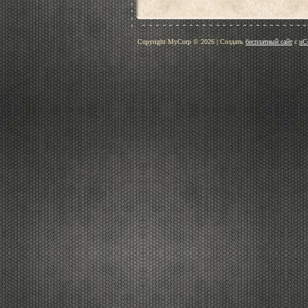
Copyright MyCorp © 2026
|
Создать
бесплатный сайт
с
uC