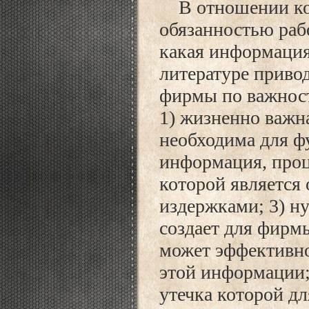
В отношении ко
обязанностью рабо
какая информация
литературе приво
фирмы по важност
1) жизненно важн
необходима для ф
информация, проц
которой является
издержками; 3) н
создает для фирм
может эффективно
этой информации;
утечка которой д