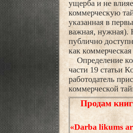
ущерба и не влияе
коммерческую тай
указанная в первы
важная, нужная).
публично доступн
как коммерческая 
Определение комм
части 19 статьи К
работодатель при
коммерческой тай
Продам книг
«Darba likums ar