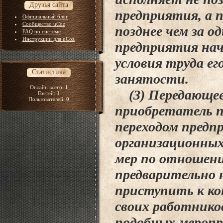
Друзья сайта
предприятия, а 
Официальный блог
Сообщество uCoz
позднее чем за о
FAQ по системе
Инструкции для uCoz
предприятия нач
условия труда е
Статистика
занятости.
Онлайн всего:
1
(3) Передающее
Гостей:
1
Пользователей:
0
приобретатель п
переходом предп
организационных
мер по отношени
предварительно н
приступить к ко
своих работнико
подобных меропр