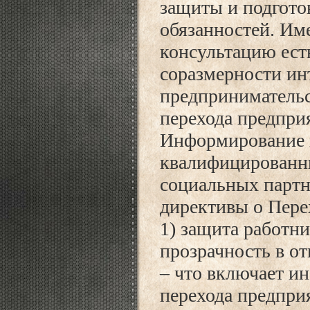
защиты и подгото
обязанностей. Им
консультацию ест
соразмерности ин
предпринимательс
перехода предприя
Информирование и
квалифицированн
социальных партне
директивы о Перех
1) защита работни
прозрачность в о
– что включает и
перехода предпри