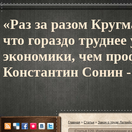
«Раз за разом Кругм
что гораздо труднее
экономики, чем про
Константин Сонин -
Главная
»
Статьи
»
Закон о труде Латвий
Статья 120. Информирование и 