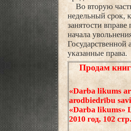
Во вторую часть
недельный срок, к
занятости вправе
начала увольнения
Государственной а
указанные права.
Продам книг
«Darba likums ar
arodbiedrību savi
«Darba likums» L
2010 год, 102 стр