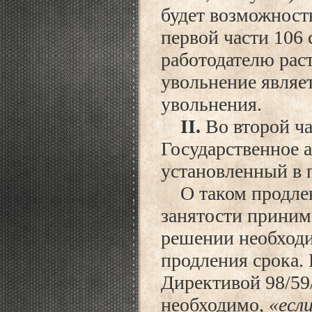
будет возможност
первой части 106 
работодателю раст
увольнение являе
увольнения.
II.
Во второй ча
Государственное а
установленный в п
О таком продлени
занятости приним
решении необходи
продления срока. 
Директивой 98/59
необходимо,
«есл