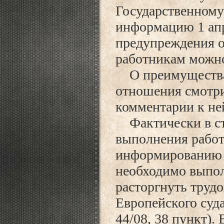
Государственному
информацию 1 апр
предупреждения о
работникам можно 
О преимуществах
отношения смотри
комментарии к не
Фактически в ст
выполнения работ
информированию и
необходимо выпол
расторгнуть труд
Европейского суда
44/08, 38 пункт).