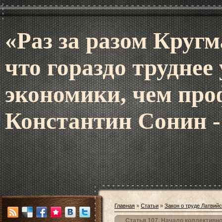
«Раз за разом Кругм
что гораздо труднее
экономики, чем про
Константин Сонин -
Главная
»
Статьи
»
Закон о труде Латвий
Статья 107. Начало коллективн