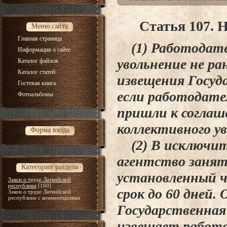
Статья 107. 
Меню сайта
Главная страница
(1) Работодате
Информация о сайте
увольнение не ра
Каталог файлов
Каталог статей
извещения Госуд
Гостевая книга
если работодате
Фотоальбомы
пришли к соглаш
коллективного ув
Форма входа
(2) В исключите
агентство заня
Категории раздела
установленный 
Закон о труде Латвийской
республики
[160]
срок до 60 дней.
Закон о труде Латвийской
республики с комментариями
Государственная
извещает работо