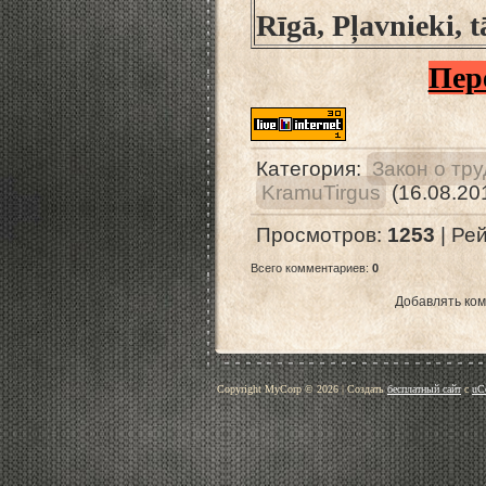
Rīgā, Pļavnieki, 
Пер
Категория
:
Закон о тр
KramuTirgus
(16.08.20
Просмотров
:
1253
|
Рей
Всего комментариев
:
0
Добавлять ком
Copyright MyCorp © 2026
|
Создать
бесплатный сайт
с
uC