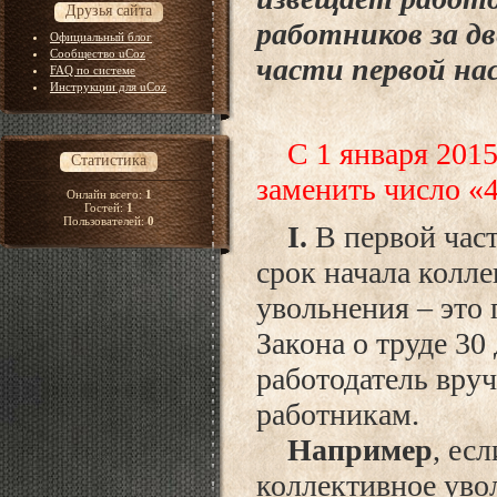
Друзья сайта
работников за дв
Официальный блог
Сообщество uCoz
части первой на
FAQ по системе
Инструкции для uCoz
С 1 января 2015 г
Статистика
заменить число «
Онлайн всего:
1
Гостей:
1
Пользователей:
0
I.
В первой час
срок начала колле
увольнения – это 
Закона о труде 30
работодатель вру
работникам.
Например
, ес
коллективное уво