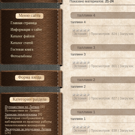
Показано материалов
:
21-24
Меню сайта
таллинн 4
таллинн 4
Главная страница
Информация о сайте
Эстония
|
Просмотров:
824
|
Загрузок:
Каталог файлов
Каталог статей
таллинн 3
Гостевая книга
таллинн 3
Фотоальбомы
Эстония
|
Просмотров:
801
|
Загрузок:
Форма входа
таллинн 2
таллинн 2
Эстония
|
Просмотров:
827
|
Загрузок:
Категории раздела
Путешествия по Латвии
[0]
Путешествия по Латвии
таллинн 1
Записки теплотехника
[0]
Некоторые соображения и
таллинн 1
наблюдения из практики работы
теплотехником кооператива
Экскурсии за пределами Латвии
Эстония
|
Просмотров:
838
|
Загрузок:
[24]