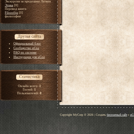
Экскурсии за пределами Латвии
Этика
[0]
Перевод книги
Filozofija
[0]
философия
Друзья сайта
Официальный блог
Сообщество uCoz
FAQ по системе
Инструкции для uCoz
Статистика
Онлайн всего:
1
Гостей:
1
Пользователей:
0
Copyright MyCorp © 2026
|
Создать
бесплатный сайт
с
uC