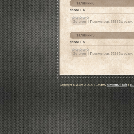
таллинн 6
таллинн 6
Эстония
|
Просмотров:
838
|
Загрузок:
таллинн 5
таллинн 5
Эстония
|
Просмотров:
793
|
Загрузок:
Copyright MyCorp © 2026
|
Создать
бесплатный сайт
с
uC