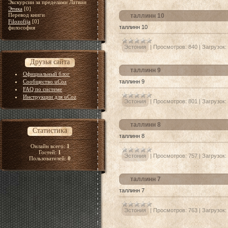
Экскурсии за пределами Латвии
Этика
[0]
Перевод книги
таллинн 10
Filozofija
[0]
таллинн 10
философия
Эстония
|
Просмотров:
840
|
Загрузок:
Друзья сайта
таллинн 9
Официальный блог
Сообщество uCoz
таллинн 9
FAQ по системе
Инструкции для uCoz
Эстония
|
Просмотров:
801
|
Загрузок:
таллинн 8
Статистика
таллинн 8
Онлайн всего:
1
Гостей:
1
Эстония
|
Просмотров:
757
|
Загрузок:
Пользователей:
0
таллинн 7
таллинн 7
Эстония
|
Просмотров:
763
|
Загрузок: