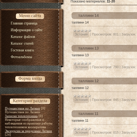
Показано материалов
:
11-20
Меню сайта
таллинн 14
таллинн 14
Главная страница
Информация о сайте
Эстония
|
Просмотров:
801
|
Загрузок:
Каталог файлов
Каталог статей
таллинн 13
Гостевая книга
таллинн 13
Фотоальбомы
Эстония
|
Просмотров:
790
|
Загрузок:
Форма входа
таллинн 12
таллинн 12
Эстония
|
Просмотров:
845
|
Загрузок:
Категории раздела
Путешествия по Латвии
[0]
Путешествия по Латвии
таллинн 11
Записки теплотехника
[0]
Некоторые соображения и
таллинн 11
наблюдения из практики работы
теплотехником кооператива
Экскурсии за пределами Латвии
Эстония
|
Просмотров:
815
|
Загрузок:
[24]