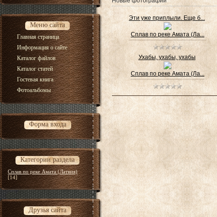
Новые фотографии
Эти уже приплыли. Еще б...
Меню сайта
Сплав по реке Амата (Ла...
Главная страница
Информация о сайте
Ухабы, ухабы, ухабы
Каталог файлов
Каталог статей
Сплав по реке Амата (Ла...
Гостевая книга
Фотоальбомы
Форма входа
Категории раздела
Сплав по реке Амата (Латвия)
[14]
Друзья сайта