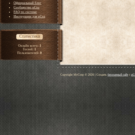
Официальный блог
Сообщество uCoz
FAQ по системе
Инструкции для uCoz
Статистика
Онлайн всего:
1
Гостей:
1
Пользователей:
0
Copyright MyCorp © 2026
|
Создать
бесплатный сайт
с
uC